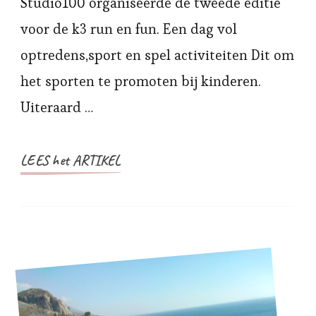
Studio100 organiseerde de tweede editie
Fun
voor de k3 run en fun. Een dag vol
2022
optredens,sport en spel activiteiten Dit om
het sporten te promoten bij kinderen.
Uiteraard …
LEES het ARTIKEL