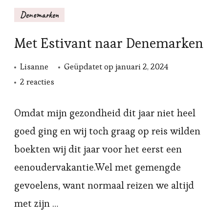
Denemarken
Met Estivant naar Denemarken
Lisanne
Geüpdatet op
januari 2, 2024
op
2 reacties
Met
Estivant
Omdat mijn gezondheid dit jaar niet heel
naar
goed ging en wij toch graag op reis wilden
Denemarken
boekten wij dit jaar voor het eerst een
eenoudervakantie.Wel met gemengde
gevoelens, want normaal reizen we altijd
met zijn …