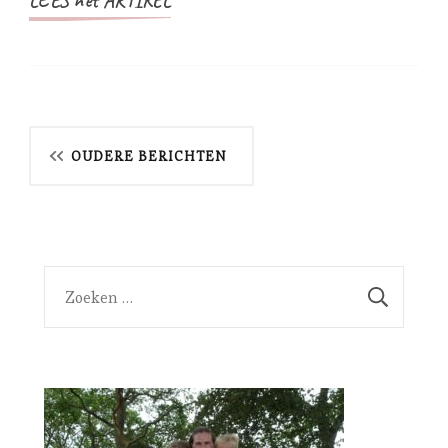
LEES het ARTIKEL
Berichtennavigatie
OUDERE BERICHTEN
Zoeken
naar: