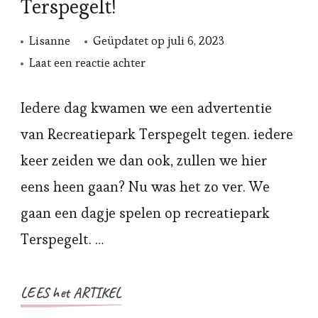
Terspegelt!
Lisanne
Geüpdatet op
juli 6, 2023
op
Laat een reactie achter
Een
dagje
Iedere dag kwamen we een advertentie
naar
van Recreatiepark Terspegelt tegen. iedere
recreatiepark
keer zeiden we dan ook, zullen we hier
Terspegelt!
eens heen gaan? Nu was het zo ver. We
gaan een dagje spelen op recreatiepark
Terspegelt. …
LEES het ARTIKEL