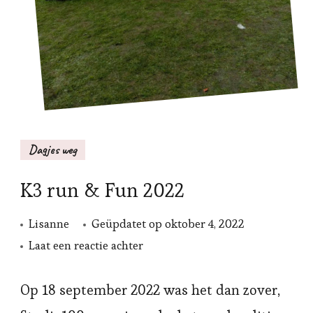
Dagjes weg
K3 run & Fun 2022
Lisanne
Geüpdatet op
oktober 4, 2022
op
Laat een reactie achter
K3
run
Op 18 september 2022 was het dan zover,
&