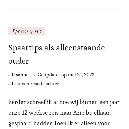
Tips voor op reis
Spaartips als alleenstaande
ouder
Lisanne
Geüpdatet op
mei 21, 2023
op
Laat een reactie achter
Spaartips
als
Eerder schreef ik al hoe wij binnen een jaar
alleenstaande
onze 12 weekse reis naar Azie bij elkaar
ouder
gespaard hadden.Toen ik er alleen voor