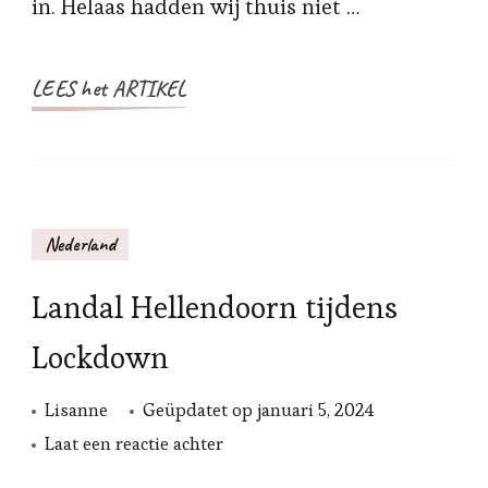
in. Helaas hadden wij thuis niet …
LEES het ARTIKEL
Nederland
Landal Hellendoorn tijdens
Lockdown
Lisanne
Geüpdatet op
januari 5, 2024
op
Laat een reactie achter
Landal