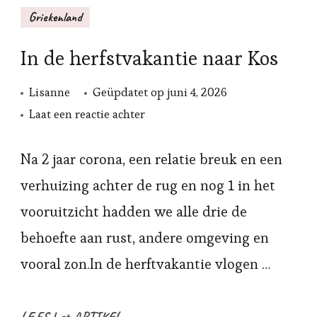
Griekenland
In de herfstvakantie naar Kos
Lisanne
Geüpdatet op
juni 4, 2026
op
Laat een reactie achter
In
de
Na 2 jaar corona, een relatie breuk en een
herfstvakantie
verhuizing achter de rug en nog 1 in het
naar
vooruitzicht hadden we alle drie de
Kos
behoefte aan rust, andere omgeving en
vooral zon.In de herftvakantie vlogen …