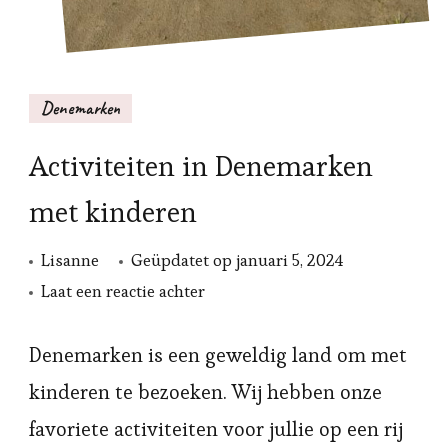
Denemarken
Activiteiten in Denemarken
met kinderen
Lisanne
Geüpdatet op
januari 5, 2024
op
Laat een reactie achter
Activiteiten
in
Denemarken is een geweldig land om met
Denemarken
kinderen te bezoeken. Wij hebben onze
met
favoriete activiteiten voor jullie op een rij
kinderen