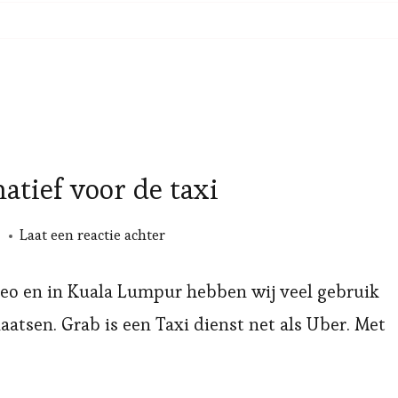
natief voor de taxi
op
Laat een reactie achter
Grab:
Het
rneo en in Kuala Lumpur hebben wij veel gebruik
ideale
atsen. Grab is een Taxi dienst net als Uber. Met
alternatief
voor