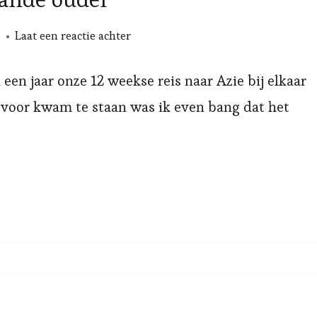
op
Laat een reactie achter
Spaartips
als
 een jaar onze 12 weekse reis naar Azie bij elkaar
alleenstaande
 voor kwam te staan was ik even bang dat het
ouder