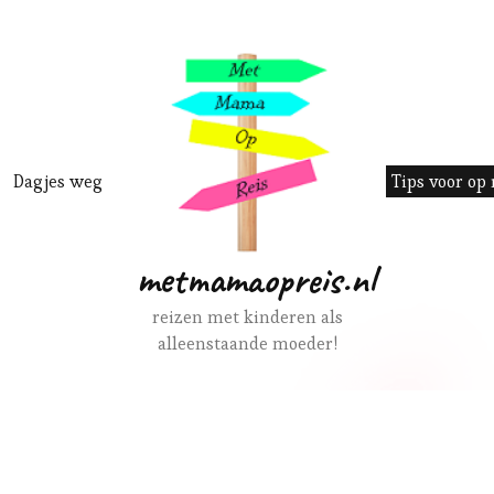
Dagjes weg
Tips voor op 
metmamaopreis.nl
reizen met kinderen als
alleenstaande moeder!