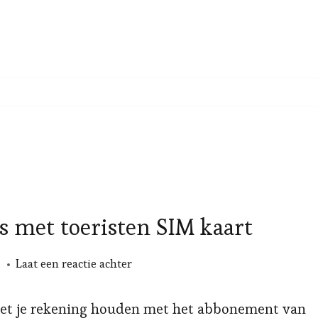
de
taxi
is met toeristen SIM kaart
op
Laat een reactie achter
Mobiel
internet
moet je rekening houden met het abbonement van