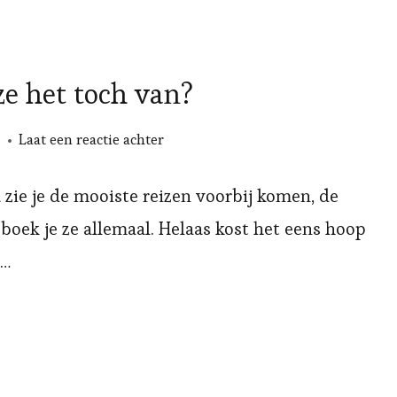
ze het toch van?
op
Laat een reactie achter
Spaartips:
waar
 zie je de mooiste reizen voorbij komen, de
doen
 boek je ze allemaal. Helaas kost het eens hoop
ze
 …
het
toch
van?