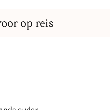
voor op reis
aande ouder