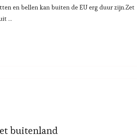
op
tten en bellen kan buiten de EU erg duur zijn.Zet
reis
uit …
met
toeristen
SIM
kaart
et buitenland