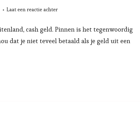
op
Laat een reactie achter
Cash
geld
itenland, cash geld. Pinnen is het tegenwoordig
pinnen
ou dat je niet teveel betaald als je geld uit een
in
het
buitenland