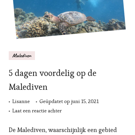
Malediven
5 dagen voordelig op de
Malediven
Lisanne
Geüpdatet op
juni 15, 2021
op
Laat een reactie achter
5
dagen
De Malediven, waarschijnlijk een gebied