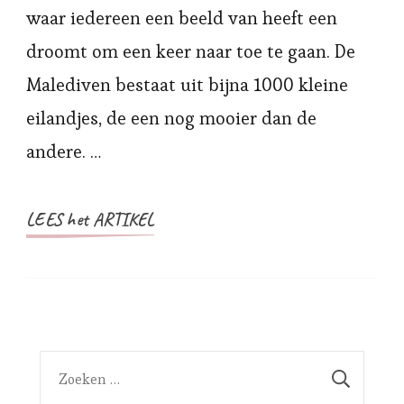
voordelig
waar iedereen een beeld van heeft een
op
droomt om een keer naar toe te gaan. De
de
Malediven bestaat uit bijna 1000 kleine
Malediven
eilandjes, de een nog mooier dan de
andere. …
LEES het ARTIKEL
Zoeken
naar: