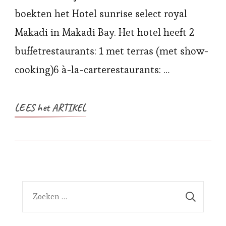
Inclusief
boekten het Hotel sunrise select royal
in
Makadi in Makadi Bay. Het hotel heeft 2
Makadi
buffetrestaurants: 1 met terras (met show-
Bay,
cooking)6 à-la-carterestaurants: …
Egypte
LEES het ARTIKEL
Zoeken
naar: