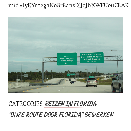
mid=1yEYntegaNo8rBansDJJqJbXWFUeuC8AK
REIZEN IN FLORIDA
CATEGORIES
•
“ONZE ROUTE DOOR FLORIDA” BEWERKEN