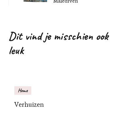
Malediven
Dit vind je misschien ook
leuk
Home
Verhuizen